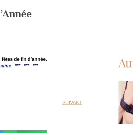
d’Année
Au
fêtes de fin d’année.
haine *** *** ***
SUIVANT