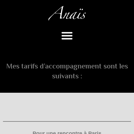
Aller
au
contenu
Mes tarifs d’accompagnement sont les
suivants :
Pour une rencontre à Paris