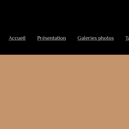
Aller
au
Accueil
Présentation
Galeries photos
T
contenu